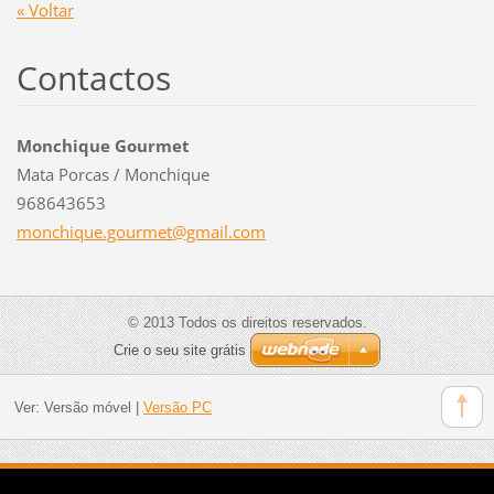
« Voltar
Contactos
Monchique Gourmet
Mata Porcas / Monchique
968643653
monchiqu
e.gourme
t@gmail.
com
© 2013 Todos os direitos reservados.
Crie o seu site grátis
Ver:
Versão móvel
|
Versão PC